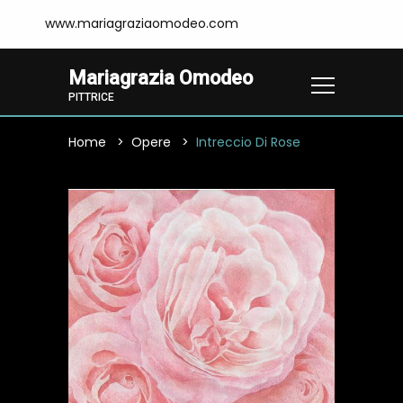
www.mariagraziaomodeo.com
Mariagrazia Omodeo
PITTRICE
Home
Opere
Intreccio Di Rose